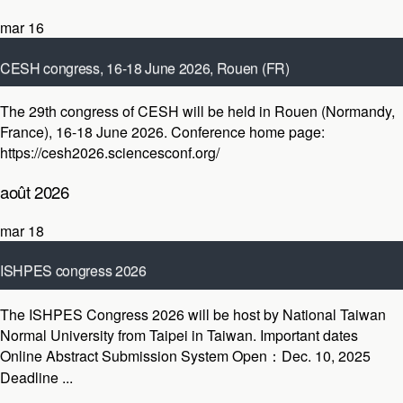
mar
16
CESH congress, 16-18 June 2026, Rouen (FR)
juin 16
-
juin 18
The 29th congress of CESH will be held in Rouen (Normandy,
STAPS Rouen
Boulevard Siegfried, Mont-Saint-Aignan, France
France), 16-18 June 2026. Conference home page:
https://cesh2026.sciencesconf.org/
août 2026
mar
18
ISHPES congress 2026
août 18
-
août 21
The ISHPES Congress 2026 will be host by National Taiwan
National Taiwan Normal University
No. 162號, Section 1,
Normal University from Taipei in Taiwan. Important dates
Heping E Rd, Da’an District,, Taipei City, Taiwan
Online Abstract Submission System Open：Dec. 10, 2025
Deadline ...
Chercher