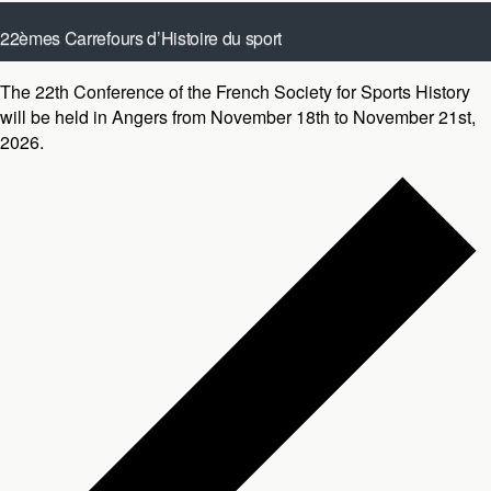
22èmes Carrefours d’Histoire du sport
novembre 18
-
novembre 21
The 22th Conference of the French Society for Sports History
UCO-IFEPSA Angers
49 rue des Perrins, Les Ponts de Cé,
will be held in Angers from November 18th to November 21st,
France
2026.
Liste