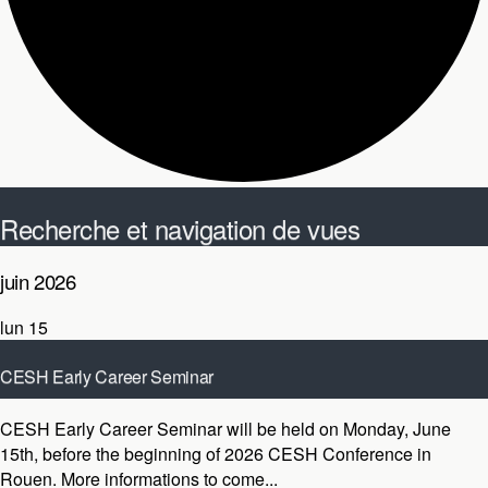
Évènements
Recherche et navigation de vues
Évènements
juin 2026
lun
15
CESH Early Career Seminar
Recherche
Saisir mot-clé. Rechercher Évènements par mot-clé.
juin 15
CESH Early Career Seminar will be held on Monday, June
STAPS Rouen
Boulevard Siegfried, Mont-Saint-Aignan, France
15th, before the beginning of 2026 CESH Conference in
Rouen. More informations to come...