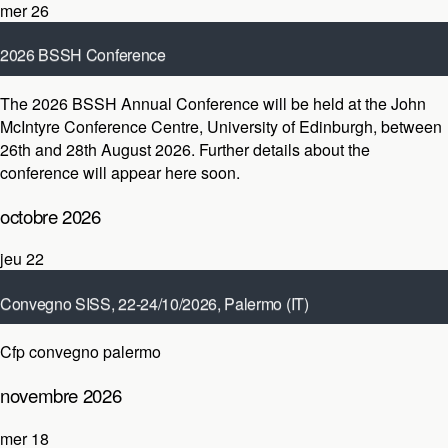
mer
26
Navigation de vues Évènement
2026 BSSH Conference
août 26
-
août 28
The 2026 BSSH Annual Conference will be held at the John
Liste
University of Edinburgh, John McIntyre Conference Centre
McIntyre Conference Centre, University of Edinburgh, between
Pollock Halls, Edinburgh, Scotland, Royaume-Uni
26th and 28th August 2026. Further details about the
conference will appear here soon.
octobre 2026
jeu
22
Convegno SISS, 22-24/10/2026, Palermo (IT)
octobre 22
-
octobre 24
Cfp convegno palermo
Palerme
Palermo, Italy
novembre 2026
mer
18