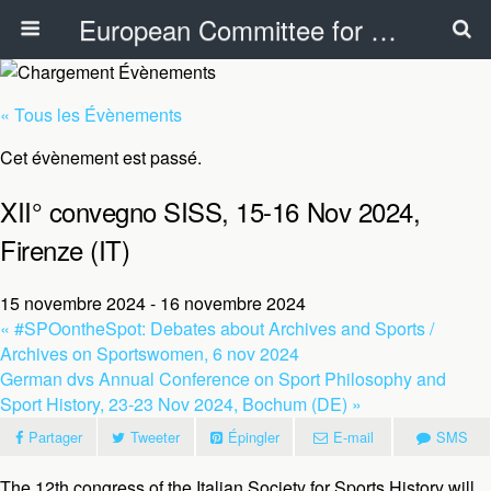
European Committee for Sports History
« Tous les Évènements
Cet évènement est passé.
XII° convegno SISS, 15-16 Nov 2024,
Firenze (IT)
15 novembre 2024
-
16 novembre 2024
«
#SPOontheSpot: Debates about Archives and Sports /
Archives on Sportswomen, 6 nov 2024
German dvs Annual Conference on Sport Philosophy and
Sport History, 23-23 Nov 2024, Bochum (DE)
»
Partager
Tweeter
Épingler
E-mail
SMS
The 12th congress of the Italian Society for Sports History will