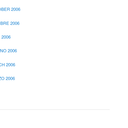
OBER 2006
OBRE 2006
 2006
GNO 2006
CH 2006
ZO 2006