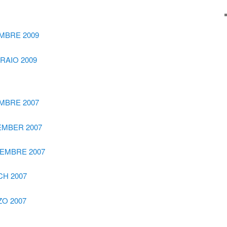
EMBRE 2009
RAIO 2009
EMBRE 2007
EMBER 2007
TEMBRE 2007
CH 2007
ZO 2007