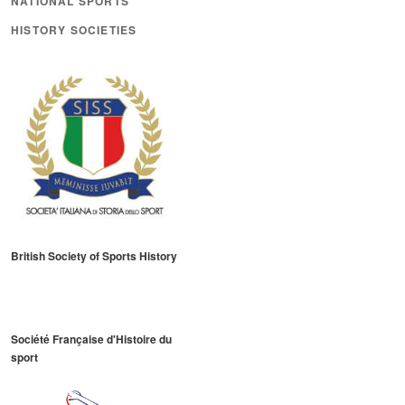
NATIONAL SPORTS
HISTORY SOCIETIES
British Society of Sports History
Société Française d'Histoire du
sport