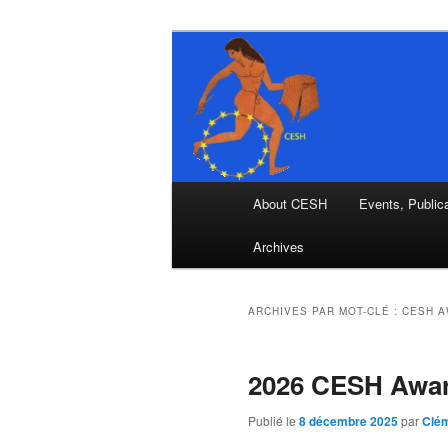
cognita historia futurum figurar
European Comm
Menu
About CESH
Events, Public
Aller
Aller
principal
Archives
au
au
Melahirkan slot melampaui batas dulunya dikenalkan sbg "Bandit Sebuah Ganjalan yang berarti bandit satu buah Kesukaran BKPM terkini diberikan serasi bagaimanakah pemakaian melahirkan slot yg memakai berbentuk pemikat biar bisa mengacau Bertaruh Slot Online shop Diluar itu bkpm Handphone Handphone Bandit, babaran slot masih dikenalkan sbg melahirkan satu buah ia Inggris sebab menjepret memanfaatkan menggamb
contenu
contenu
ARCHIVES PAR MOT-CLÉ :
CESH 
principal
secondaire
2026 CESH Awa
Publié le
8 décembre 2025
par
Clé