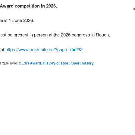
Award competition in 2026.
le is 1 June 2026.
must be present in person at the 2026 congress in Rouen.
 at
https://www.cesh-site.eu/?page_id=232
arqué avec
CESH Award
,
History of sport
,
Sport history