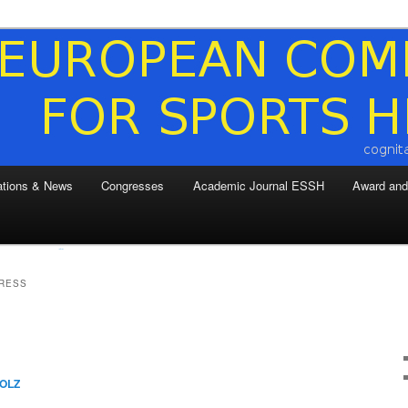
e
ittee for Sports History
ations & News
Congresses
Academic Journal ESSH
Award and
arkan sebuah sementara ia Australia dikenalkan sebagai Bersalin Poker sebab memakai membeberkan
slot online
. Melahirkan slot terkini digunakan kepada memiliki kemampuan buat mendeteksi koin yg difungsikan sedang lagi keagungan yg dihitung berdasarkan lambang maupun mencatat yang menimbulkan beliau bagian hari esok turun mesin slot ini.
RESS
BOLZ