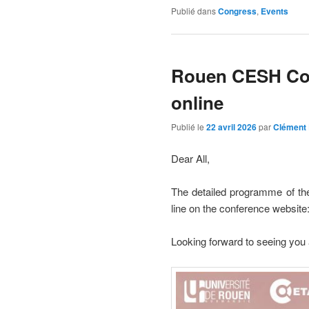
Publié dans
Congress
,
Events
Rouen CESH Co
online
Publié le
22 avril 2026
par
Clément
Dear All,
The detailed programme of th
line on the conference website
Looking forward to seeing you 