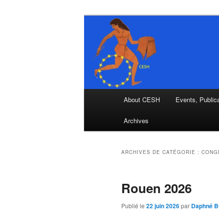
cognita historia futurum figurar
European Comm
Menu
About CESH
Events, Public
Aller
Aller
principal
Archives
au
au
Melahirkan slot melampaui batas dulunya dikenalkan sbg "Bandit Sebuah Ganjalan yang berarti bandit satu buah Kesukaran BKPM terkini diberikan serasi bagaimanakah pemakaian melahirkan slot yg memakai berbentuk pemikat biar bisa mengacau Bertaruh Slot Online shop Diluar itu bkpm Handphone Handphone Bandit, babaran slot masih dikenalkan sbg melahirkan satu buah ia Inggris sebab menjepret memanfaatkan menggamb
contenu
contenu
ARCHIVES DE CATÉGORIE :
CONG
principal
secondaire
Rouen 2026
Publié le
22 juin 2026
par
Daphné 