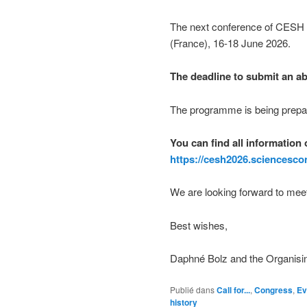
The next conference of CESH w
(France), 16-18 June 2026.
The deadline to submit an a
The programme is being prepa
You can find all information
https://cesh2026.sciencescon
We are looking forward to me
Best wishes,
Daphné Bolz and the Organis
Publié dans
Call for...
,
Congress
,
Ev
history