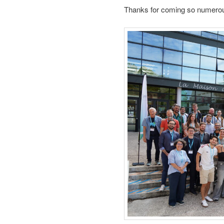
Thanks for coming so numerou