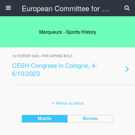
European Committee for Sports History
Marqueurs › Sports History
16 FÉVRIER 2023 • PAR DAPHNÉ BOLZ
CESH Congress in Cologne, 4-
6/10/2023
Retour au début
Mobile
Bureau