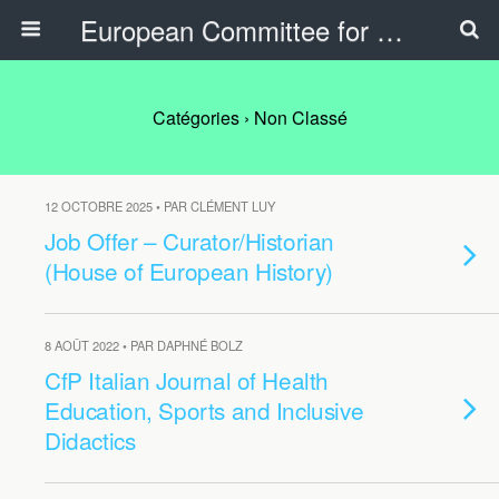
European Committee for Sports History
Catégories ›
Non Classé
12 OCTOBRE 2025 • PAR CLÉMENT LUY
Job Offer – Curator/Historian
(House of European History)
8 AOÛT 2022 • PAR DAPHNÉ BOLZ
CfP Italian Journal of Health
Education, Sports and Inclusive
Didactics